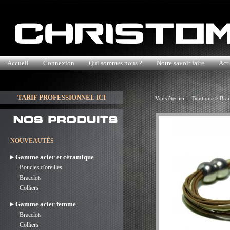
Accueil
Connexion
Qui sommes nous ?
Notre savoir faire
Actu
TARIF PROFESSIONNEL ICI
Vous êtes ici :
Boutique
>
Brac
NOUVEAUTÉS
Gamme acier et céramique
Boucles d'oreilles
Bracelets
Colliers
Gamme acier femme
Bracelets
Colliers