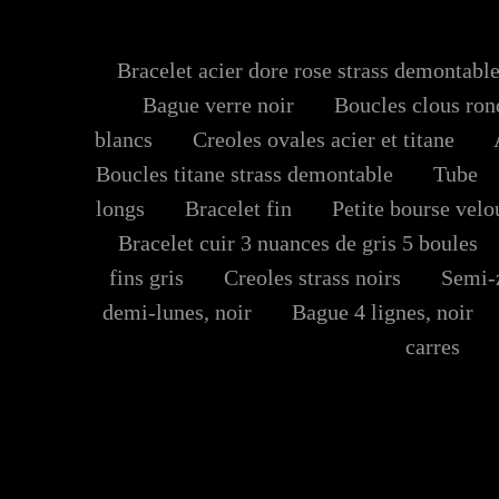
Bracelet acier dore rose strass demontabl
Bague verre noir
Boucles clous rond
blancs
Creoles ovales acier et titane
Ac
Boucles titane strass demontable
Tube
longs
Bracelet fin
Petite bourse velo
Bracelet cuir 3 nuances de gris 5 boules
fins gris
Creoles strass noirs
Semi-z
demi-lunes, noir
Bague 4 lignes, noir
carres
B