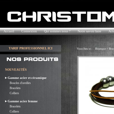
Accueil
Connexion
Qui sommes nous ?
Notre savoir faire
Actu
TARIF PROFESSIONNEL ICI
Vous êtes ici :
Boutique
>
Brac
NOUVEAUTÉS
Gamme acier et céramique
Boucles d'oreilles
Bracelets
Colliers
Gamme acier femme
Bracelets
Colliers