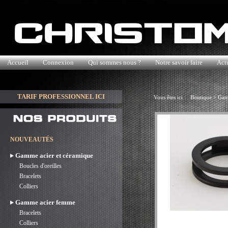
Accueil
Connexion
Qui sommes nous ?
Notre savoir faire
Actu
TARIF PROFESSIONNEL ICI
Vous êtes ici :
Boutique
>
Gam
NOUVEAUTÉS
Gamme acier et céramique
Boucles d'oreilles
Bracelets
Colliers
Gamme acier femme
Bracelets
Colliers