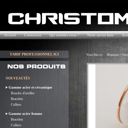
Accueil
Connexion
Qui sommes nous ?
Notre savoir faire
Actu
TARIF PROFESSIONNEL ICI
Vous êtes ici :
Boutique
>
Gam
NOUVEAUTÉS
Gamme acier et céramique
Boucles d'oreilles
Bracelets
Colliers
Gamme acier femme
Bracelets
Colliers