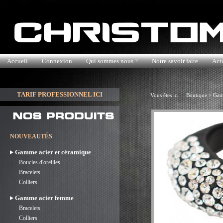
Accueil
Connexion
Qui sommes nous ?
Notre savoir faire
Actu
TARIF PROFESSIONNEL ICI
Vous êtes ici :
Boutique
>
Gam
NOUVEAUTÉS
Gamme acier et céramique
Boucles d'oreilles
Bracelets
Colliers
Gamme acier femme
Bracelets
Colliers