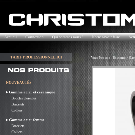
Accueil
Connexion
Qui sommes nous ?
Notre savoir faire
Actu
TARIF PROFESSIONNEL ICI
Vous êtes ici :
Boutique
>
Gam
NOUVEAUTÉS
Gamme acier et céramique
Boucles d'oreilles
Bracelets
Colliers
Gamme acier femme
Bracelets
Colliers