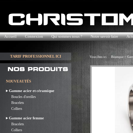
Accueil
Connexion
Qui sommes nous ?
Notre savoir faire
Actu
TARIF PROFESSIONNEL ICI
Vous êtes ici :
Boutique
>
Gam
NOUVEAUTÉS
Gamme acier et céramique
Boucles d'oreilles
Bracelets
Colliers
Gamme acier femme
Bracelets
Colliers