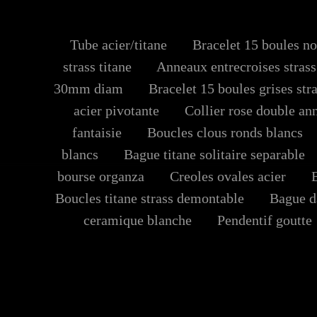
Tube acier/titane
Bracelet 15 boules noir
strass titane
Anneaux entrecroises strass
30mm diam
Bracelet 15 boules grises stras
acier pivotante
Collier rose double an
fantaisie
Boucles clous ronds blancs
blancs
Bague titane solitaire separable
bourse organza
Creoles ovales acier
Ba
Boucles titane strass demontable
Bague da
ceramique blanche
Pendentif goutte