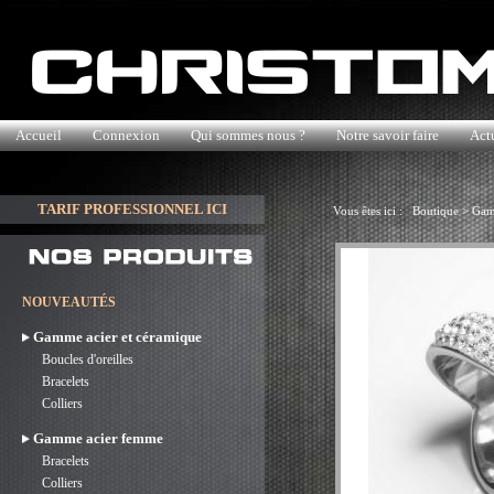
Accueil
Connexion
Qui sommes nous ?
Notre savoir faire
Actu
TARIF PROFESSIONNEL ICI
Vous êtes ici :
Boutique
>
Gam
NOUVEAUTÉS
Gamme acier et céramique
Boucles d'oreilles
Bracelets
Colliers
Gamme acier femme
Bracelets
Colliers