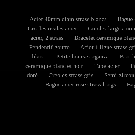
Acier 40mm diam strass blancs
Bague cr
Creoles ovales acier
Creoles larges, noi
acier, 2 strass
Bracelet ceramique blan
Pendentif goutte
Acier 1 ligne strass gr
blanc
Petite bourse organza
Boucles
ceramique blanc et noir
Tube acier
Pa
doré
Creoles strass gris
Semi-zircon
Bague acier rose strass longs
Bagu