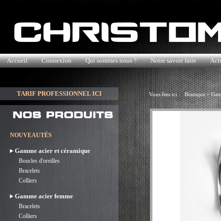
Accueil
Connexion
Qui sommes nous ?
Notre savoir faire
Actu
TARIF PROFESSIONNEL ICI
Vous êtes ici :
Boutique
>
Gam
NOUVEAUTÉS
Gamme acier et céramique
Boucles d'oreilles
Bracelets
Colliers
Gamme acier femme
Bracelets
Colliers