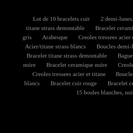
Lot de 10 bracelets cuir
2 demi-lunes, 
titane strass demontable
Bracelet ceramiq
gris
Arabesque
Creoles tressees acier 
Acier/titane strass blancs
Boucles demi-lu
Bracelet titane strass demontable
Bague n
noire
Bracelet ceramique noire
Creoles
Creoles tressees acier et titane
Boucles 
blancs
Bracelet cuir rouge
Bracelet ce
15 boules blanches, noir