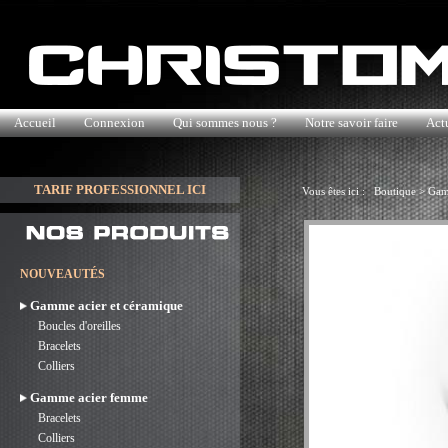
Accueil
Connexion
Qui sommes nous ?
Notre savoir faire
Actu
TARIF PROFESSIONNEL ICI
Vous êtes ici :
Boutique
>
Gam
NOUVEAUTÉS
Gamme acier et céramique
Boucles d'oreilles
Bracelets
Colliers
Gamme acier femme
Bracelets
Colliers