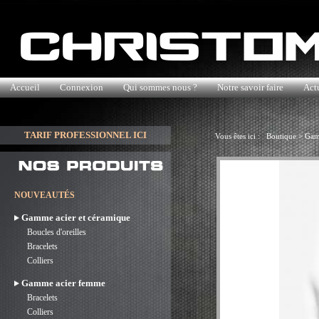
Accueil
Connexion
Qui sommes nous ?
Notre savoir faire
Actu
TARIF PROFESSIONNEL ICI
Vous êtes ici :
Boutique
>
Gam
NOUVEAUTÉS
Gamme acier et céramique
Boucles d'oreilles
Bracelets
Colliers
Gamme acier femme
Bracelets
Colliers