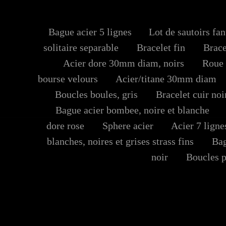
Bague acier 5 lignes
Lot de sautoirs fan
solitaire separable
Bracelet fin
Bracel
Acier dore 30mm diam, noirs
Roue d
bourse velours
Acier/titane 30mm diam
Boucles boules, gris
Bracelet cuir noir
Bague acier bombee, noire et blanche
L
dore rose
Sphere acier
Acier 7 lignes
blanches, noires et grises strass fins
Bague
noir
Boucles p