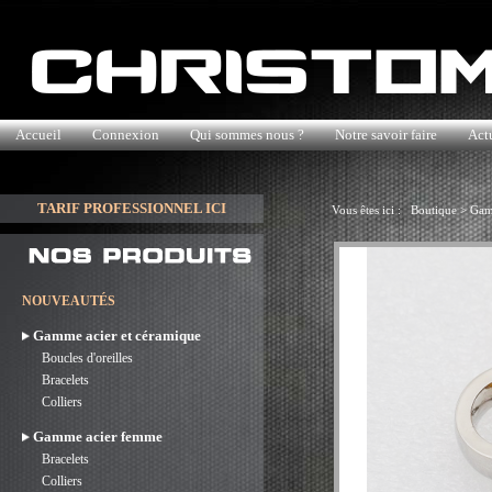
Accueil
Connexion
Qui sommes nous ?
Notre savoir faire
Actu
TARIF PROFESSIONNEL ICI
Vous êtes ici :
Boutique
>
Gam
NOUVEAUTÉS
Gamme acier et céramique
Boucles d'oreilles
Bracelets
Colliers
Gamme acier femme
Bracelets
Colliers