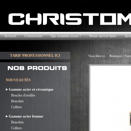
Accueil
Connexion
Qui sommes nous ?
Notre savoir faire
Actu
TARIF PROFESSIONNEL ICI
Vous êtes ici :
Boutique
>
Gam
NOUVEAUTÉS
Gamme acier et céramique
Boucles d'oreilles
Bracelets
Colliers
Gamme acier femme
Bracelets
Colliers