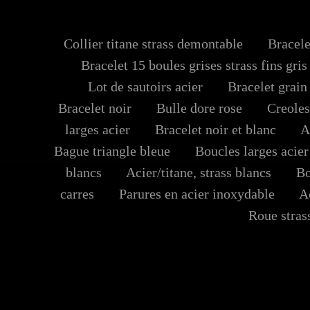
Collier titane strass demontable
Bracelet
Bracelet 15 boules grises strass fins gris
Lot de sautoirs acier
Bracelet grain 
Bracelet noir
Bulle dore rose
Creoles 
larges acier
Bracelet noir et blanc
Aci
Bague triangle bleue
Boucles larges acier 
blancs
Acier/titane, strass blancs
Bouc
carres
Parures en acier inoxydable
Aci
Roue strass