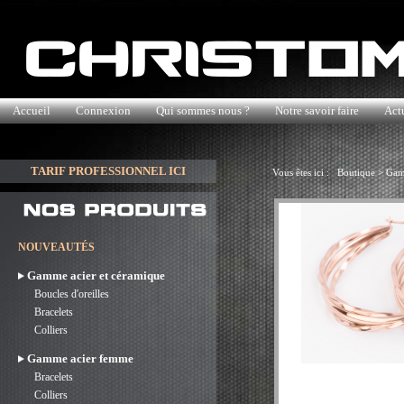
Accueil
Connexion
Qui sommes nous ?
Notre savoir faire
Actu
TARIF PROFESSIONNEL ICI
Vous êtes ici :
Boutique
>
Gam
NOUVEAUTÉS
Gamme acier et céramique
Boucles d'oreilles
Bracelets
Colliers
Gamme acier femme
Bracelets
Colliers