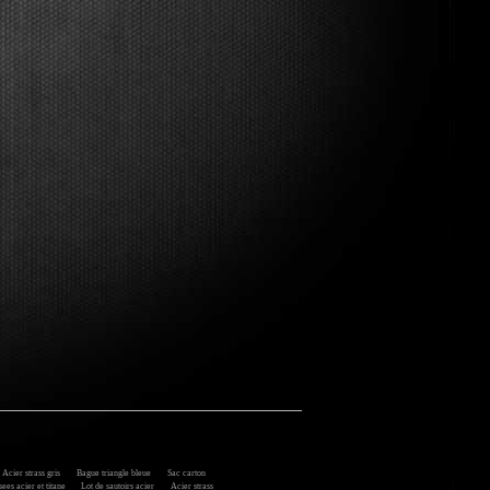
cier strass gris
Bague triangle bleue
Sac carton
ees acier et titane
Lot de sautoirs acier
Acier strass