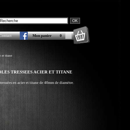
Contact
Mon panier
0
 et titane
LES TRESSEES ACIER ET TITANE
tressées en acier et titane de 40mm de diamètre.