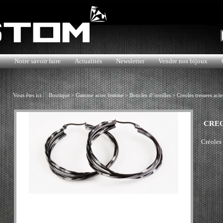
?
Notre savoir faire
Actualités
Newsletter
Vendre nos bijoux
Vous êtes ici :
Boutique
>
Gamme acier femme
>
Boucles d\'oreilles
>
Creoles tressees acier
CREO
Créoles 