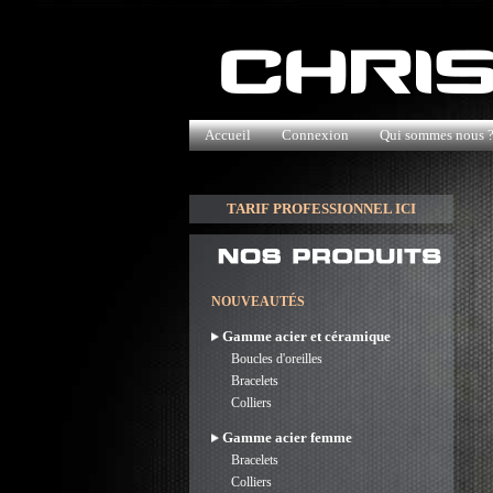
Accueil
Connexion
Qui sommes nous 
TARIF PROFESSIONNEL ICI
NOUVEAUTÉS
Gamme acier et céramique
Boucles d'oreilles
Bracelets
Colliers
Gamme acier femme
Bracelets
Colliers