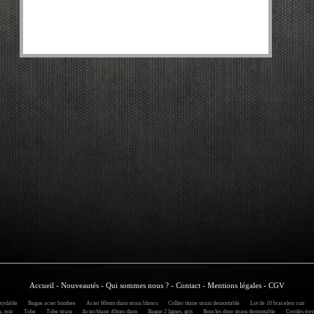
Accueil
-
Nouveautés
-
Qui sommes nous ?
-
Contact
-
Mentions légales
-
CGV
xydable
Bague acier bombee
Acier 60mm diam strass blancs
Collier titane strass demontable
Lot de 10 bracelets cuir
A
, noir
Tube
Tube strass
Acier/titane 40mm diam
Bague 2 lignes, gris
Boucles dore strass demontable
Creoles tress