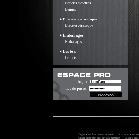
Boucles d'oreilles
Bagues
Bracelet céramique
Bracelet céramique
Emballages
Emballages
Les lots
Les lots
login
mot de passe
Bague acier dore ceramique noire
Parures en acier ino
Collier acier dore rose strass demontable
Bague 2 lignes