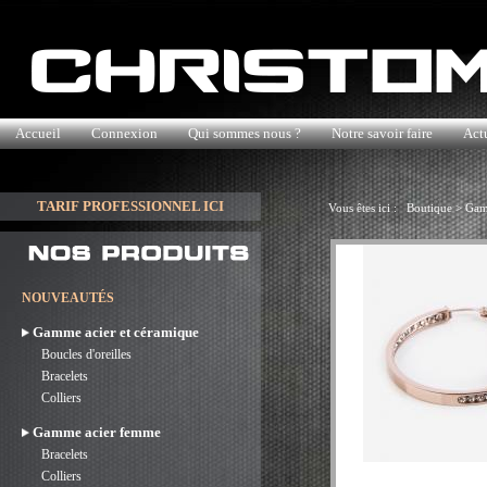
Accueil
Connexion
Qui sommes nous ?
Notre savoir faire
Actu
TARIF PROFESSIONNEL ICI
Vous êtes ici :
Boutique
>
Gam
NOUVEAUTÉS
Gamme acier et céramique
Boucles d'oreilles
Bracelets
Colliers
Gamme acier femme
Bracelets
Colliers