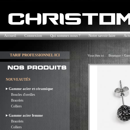
Accueil
Connexion
Qui sommes nous ?
Notre savoir faire
Actu
TARIF PROFESSIONNEL ICI
Vous êtes ici :
Boutique
>
Gam
NOUVEAUTÉS
Gamme acier et céramique
Boucles d'oreilles
Bracelets
Colliers
Gamme acier femme
Bracelets
Colliers